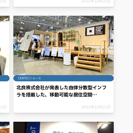
21日
2022年10月21日
て電池からの脱却可能に。
CEATECニュース
北良株式会社が発表した自律分散型インフ
ラを搭載した、移動可能な居住空間
「WHOLE EARTH CUBE」が、CEATEC
21日
2022年10月21日
AWARD2022パートナーズ部門 グランプ
リを受賞