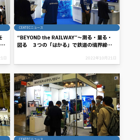
CEATECニュース
を
“BEYOND the RAILWAY”～測る・量る・
ョ
図る ３つの「はかる」で鉄道の境界線を
超えていく！～
21日
2022年10月21日
西日本旅客鉄道株式会社
CEATECニュース