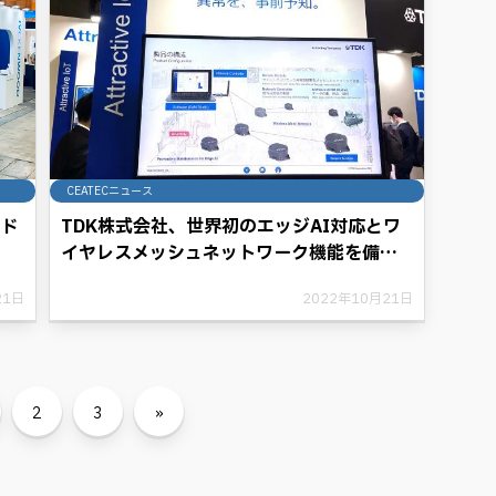
CEATECニュース
ッド
TDK株式会社、世界初のエッジAI対応とワ
イヤレスメッシュネットワーク機能を備え
た超小型センサーモジュールで「予知保
21日
2022年10月21日
全」を実現
2
3
»