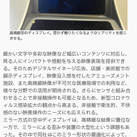
高精細空中ディスプレイ。思わず触りたくなるようなリアリティを感じ
させる。
細かい文字や多彩な映像など幅広いコンテンツに対応し、
見る人にインパクトや感動を与える映像表現を提供でき
る。そのためデジタルサイネージ広告、店舗・美術館での
展示ディスプレイ、映像没入感を付したアミューズメント
施設、また高精細映像が不可欠な医療現場での利用など、
様々な分野での活用が期待される。さらにセンサと組み合
わせることで非接触操作も可能となるため、新型コロナウ
ィルス感染拡大の観点から高まる、非接触で衛生的、不快
感のない映像操作のニーズにも応えられる。
ミラー方式の空中ディスプレイは、高精細な結像に優位な
一方で、ミラーによる歪みや装置の大型化という課題もあ
った。その中で同社はこのミラー形状の最適化によって、