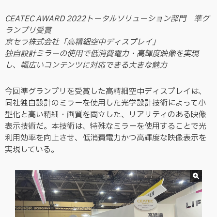
CEATEC AWARD 2022トータルソリューション部門 準グ
ランプリ受賞
京セラ株式会社「高精細空中ディスプレイ」
独自設計ミラーの使用で低消費電力・高輝度映像を実現
し、幅広いコンテンツに対応できる大きな魅力
今回準グランプリを受賞した高精細空中ディスプレイは、
同社独自設計のミラーを使用した光学設計技術によって小
型化と高い精細・画質を両立した、リアリティのある映像
表示技術だ。本技術は、特殊なミラーを使用することで光
利用効率を向上させ、低消費電力かつ高輝度な映像表示を
実現している。