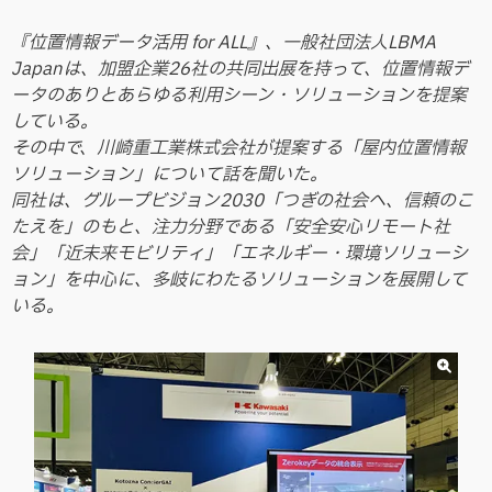
『位置情報データ活用 for ALL』、一般社団法人LBMA
Japanは、加盟企業26社の共同出展を持って、位置情報デ
ータのありとあらゆる利用シーン・ソリューションを提案
している。
その中で、川崎重工業株式会社が提案する「屋内位置情報
ソリューション」について話を聞いた。
同社は、グループビジョン2030「つぎの社会へ、信頼のこ
たえを」のもと、注力分野である「安全安心リモート社
会」「近未来モビリティ」「エネルギー・環境ソリューシ
ョン」を中心に、多岐にわたるソリューションを展開して
いる。