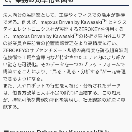
で、業務の効率化を図る
法人向けの展開案として、工場やオフィスでの活用が期待
TM
できる。例えば、mapxus Driven by Kawasaki
とネクス
ティエレクトロニクス社が展開するZEROKEYを併用する
TM
と、mapxus Driven by Kawasaki
の技術で屋内外エリア
の従業員や来訪者の位置情報管理をより高精度に行い、
ZEROKEYのサブセンチメートル級の高精度を誇る超音波測
位技術で工場や倉庫内など特定されたエリア内のより細か
い動きを可視化。そのデータを一つのプラットフォームで
構築することにより、“見る・測る・分析する”が一元管理
できるようになる。
また、人やロボットの行動を可視化・分析されたデータ
は、働き方改革と人手不足の解消に直結する。この知見
が、持続可能な業務効率化を実現し、社会課題の解決に貢
献する。