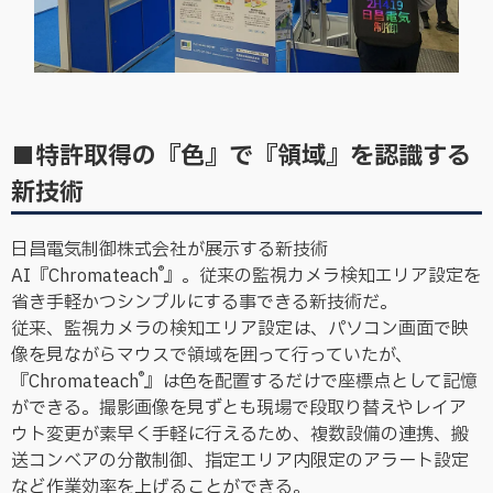
■特許取得の『色』で『領域』を認識する
新技術
日昌電気制御株式会社が展示する新技術
®
AI『Chromateach
』。従来の監視カメラ検知エリア設定を
省き手軽かつシンプルにする事できる新技術だ。
従来、監視カメラの検知エリア設定は、パソコン画面で映
像を見ながらマウスで領域を囲って行っていたが、
®
『Chromateach
』は色を配置するだけで座標点として記憶
ができる。撮影画像を見ずとも現場で段取り替えやレイア
ウト変更が素早く手軽に行えるため、複数設備の連携、搬
送コンベアの分散制御、指定エリア内限定のアラート設定
など作業効率を上げることができる。