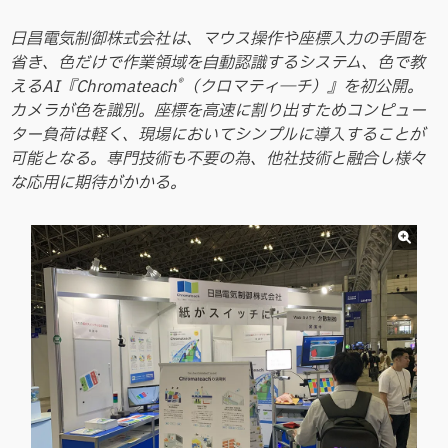
日昌電気制御株式会社は、マウス操作や座標入力の手間を
省き、色だけで作業領域を自動認識するシステム、色で教
®
えるAI『Chromateach
（クロマティ―チ）』を初公開。
カメラが色を識別。座標を高速に割り出すためコンピュー
ター負荷は軽く、現場においてシンプルに導入することが
可能となる。専門技術も不要の為、他社技術と融合し様々
な応用に期待がかかる。