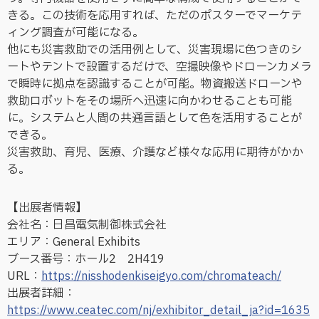
きる。この技術を応用すれば、ただのポスターでマーケテ
ィング調査が可能になる。
他にも災害救助での活用例として、災害現場に色つきのシ
ートやテントで設置するだけで、空撮映像やドローンカメラ
で瞬時に拠点を認識することが可能。物資搬送ドローンや
救助ロボットをその場所へ迅速に向かわせることも可能
に。システムと人間の共通言語として色を活用することが
できる。
災害救助、育児、医療、介護など様々な応用に期待がかか
る。
【出展者情報】
会社名：日昌電気制御株式会社
エリア：General Exhibits
ブース番号：ホール2 2H419
URL：
https://nisshodenkiseigyo.com/chromateach/
出展者詳細：
https://www.ceatec.com/nj/exhibitor_detail_ja?id=1635