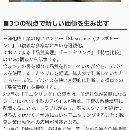
■3つの観点で新しい価値を生み出す
三洋化成工業の匂いセンサー「FlavoTone（フラボトー
ン）」は複雑な多様なにおいを可視化。
においによる『品質管理』『モニタリング』『特性比較』
の3つの観点から訴求する。
今まで人の鼻を頼りに品質を判定していた部分を、デバイ
スを使用することでブレを軽減。職人技で判断していたと
ころを一元化。デバイスを使い客観的に判断する視点での
『品質管理』を提案する。
2つ目の『モニタリング』の観点は、工場排気が問題になる
シーンにおいて小型のデバイスが有効。工場の敷地境界に
配置することで、トラブルがあった際にスタッフが駆けつ
けるのではなく、常時においをモニタリングすることで脱
臭対策自動化への応用が可能となる。
3つ目の『特性比較』の観点では、データから独自の特徴量