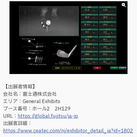
【出展者情報】
会社名：富士通株式会社
エリア：General Exhibits
ブース番号：ホール2 2H129
URL：
https://global.fujitsu/ja-jp
出展者詳細：
https://www.ceatec.com/nj/exhibitor_detail_ja?id=1802