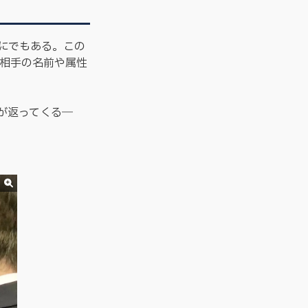
」
にでもある。この
た相手の名前や属性
が返ってくる―