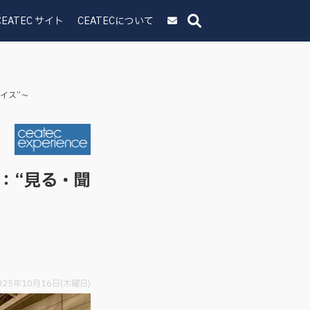
CEATEC サイト
CEATECについて
イス”～
：“見る・聞
025年10月16日(木曜日)