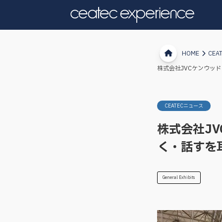
HOME
CEA
株式会社JVCケンウッ
CEATECニュース
株式会社J
く・話すを
General Exhibits