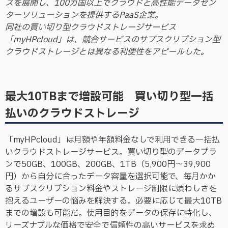
スを展開し、100カ国以上でクラウドと高性能データセン
ターソリューションを提供するPaaS企業。
同社の買い切り型クラウドストレージサービス
「myHPcloud」は、競合サービスのサブスクリプション型
クラウドストレージとは異なる利便性をアピールした。
最大10TBまで増設可能 買い切り型一括
払いのクラウドストレージ
「myHPcloud」は月額や年額料金なしで利用できる一括払
いクラウドストレージサービス。買い切り型のデータプラ
ンで50GB、100GB、200GB、1TB（5,900円～39,900
円）から自分に合ったデータ容量を選択可能で、毎月かか
るサブスクリプション料金やストレージ制限に煩わしさを
抱えるユーザーの悩みを解決する。必要に応じて最大10TB
までの増設も可能だ。使用目的をデータの保存に特化し、
リーズナブルな価格で安全で信頼性の高いサービスを求め