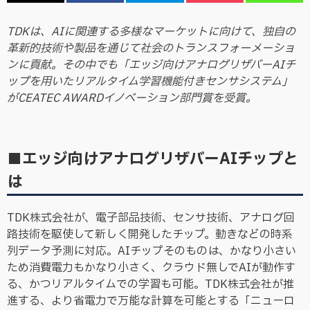
TDKは、AIに関連する多様なマーケットに向けて、独自の
革新的技術や製品を通じて社会のトランスフォーメーショ
ンに貢献。その中でも「エッジ向けアナログリザバーAIチ
ップを用いたリアルタイム学習機能付きセンサシステム」
がCEATEC AWARDイノベーション部門賞を受賞。
■エッジ向けアナログリザバーAIチップと
は
TDK株式会社が、電子部品技術、センサ技術、アナログ回
路技術を駆使して新しく開発したチップ。動きなどの時系
列データ予測に対応。AIチップそのものは、かなり小さい
ため消費電力もかなり小さく、クラウド無しでAIが動作す
る、かつリアルタイムでの学習も可能。TDK株式会社が推
進する、より省電力で万能な計算を可能とする「ニューロ