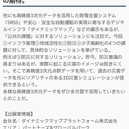
の期待。
他にも高精度3次元データを活用した除雪支援システム
「SRSS」や安心・安全な自動運転の実現に寄与するデジタ
ルインフラ「ダイナミックマップ」などの展示もあるが、
「公共の課題」に対するソリューションにも注目だ。今回
①インフラ管理②地域活性化③防災④少子高齢化の4つの課
題に対して、具体的なソリューションを挙げている。
例えば③防災に対するソリューション。昨今、防災意識の
高まりはあるが、実際に起こる災害のイメージは抱きにく
い。そこで高精度3次元点群データを用いて、過去の災害デ
ータを元にリアリティのある3D災害シミュレーションが提
供できるという。
多様な高精度3次元データをぜひ多方面で活用していきたい
とのことだ。
【出展者情報】
会社名：ダイナミックマッププラットフォーム株式会社
エリア： パートナーズ&グローバルパーク