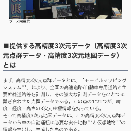
ブース内展示
■提供する高精度3次元データ（高精度3次
元点群データ・高精度3次元地図データ）
とは
まず、高精度3次元点群データとは、「モービルマッピング
※1
システム
」により、全国の高速道路/自動車専用道路と主
要幹線道路等を計測し、その膨大な計測データをひとつに
繋ぎ合わせた点群データである。この点の1つ1つが、緯
度・経度・高さの3次元座標情報を持っている。
そして高精度3次元地図データは、この高精度3次元点群デ
※2
※3
ータから車の自動運転に必要な実在地物
と仮想地物
の
情報を抽出し、生成したものである。