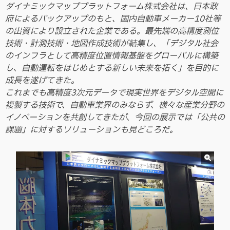
ダイナミックマッププラットフォーム株式会社は、日本政
府によるバックアップのもと、国内自動車メーカー10社等
の出資により設立された企業である。最先端の高精度測位
技術・計測技術・地図作成技術が結集し、「デジタル社会
のインフラとして高精度位置情報基盤をグローバルに構築
し、自動運転をはじめとする新しい未来を拓く」を目的に
成長を遂げてきた。
これまでも高精度3次元データで現実世界をデジタル空間に
複製する技術で、自動車業界のみならず、様々な産業分野の
イノベーションを共創してきたが、今回の展示では「公共の
課題」に対するソリューションも見どころだ。