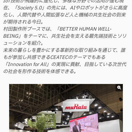
IoT技術が飛躍的に進化し、多様な分野での活用が進む現
在、「Society 5.0」の先には、AIやロボットがさらに高度
化し、人間代替や人間拡張など人と機械の共生社会の到来
が期待される今日。
村田製作所ブースでは、「BETTER HUMAN WELL-
BEING」をテーマに、共生社会を支える最先端技術とソリ
ューションを紹介。
未来の暮らしを豊かにする革新的な取り組みを通じて、誰
もが参加し共感できるCEATECのテーマでもある
「Innovation for All」の実現に貢献、目指している次世代
の社会を形作る技術を体感できる。