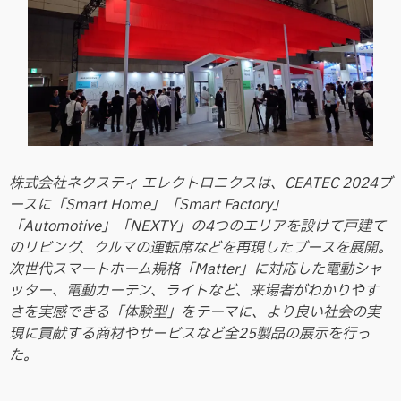
株式会社ネクスティ エレクトロニクスは、CEATEC 2024ブ
ースに「Smart Home」「Smart Factory」
「Automotive」「NEXTY」の4つのエリアを設けて戸建て
のリビング、クルマの運転席などを再現したブースを展開。
次世代スマートホーム規格「Matter」に対応した電動シャ
ッター、電動カーテン、ライトなど、来場者がわかりやす
さを実感できる「体験型」をテーマに、より良い社会の実
現に貢献する商材やサービスなど全25製品の展示を行っ
た。