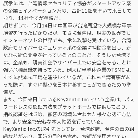
展示には、台湾情報セキュリティ協会がスタートアップ系
の企業とイノベーション系の、合計11社を率いて来日して
おり、11社全てが精鋭だ。
期せずして、今月14日に中国軍が台湾周辺で大規模な軍事
演習を行ったばかりだが、まさに台湾は、現実の世界でも
インターネットの世界でも、常に攻撃を受けている。台湾
政府もサイバーセキュリティ系の企業に補助金を出し、新
たな技術の開発を行っているとのことだ。そうした台湾で
は、企業も、現実社会やサイバー上での安全を守ることに
強い危機意識を持っている。例えば半導体企業のTSMCは、
すでに熊本に工場を建設しているが、これも台湾有事があ
った際に、すぐに拠点を日本に移すことができるための準
備だ。
また、今回来日しているKeyXentic Inc.という企業は、パス
ワードレスの認証方法をプラットホームで提供しており、
指紋認証をはじめ、顧客の環境に合わせた様々な認証方法
で、より安全で安心な本人確認を行っている。
KeyXentic Inc.の取引先としては、台湾政府、台湾の軍の組
織などがあり、国防の目的も含め、技術が使用されてい