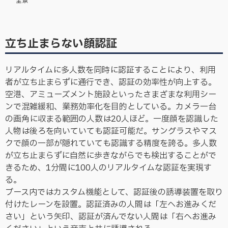
全景
立ち止まらない顔認証
リアルタイムに多人数を同時に認証することにより、利用
者が立ち止まらずに通行でき、認証の効率性が向上する。
空港、アミューズメント施設といったさまざまな利用シー
ンで混雑緩和、業務効率化を目的としている。カメラ一台
の画角に収まる範囲の人数は20人ほど。一度顔を認識した
人物は後ろを向いていても認証可能だ。サングラスやマス
クで顔の一部が隠れていても認識する精度を誇る。多人数
が立ち止まらずに自然に歩きながらでも検出することがで
きるため、1分間に100人のリアルタイムな認証を実現す
る。
ブース内ではカスタム機能として、認証後の誘導装置を取り
付けたレーンを設置。認証済みの人間は「左へお進みくだ
さい」という矢印、認証が済んでない人間は「右へお進み