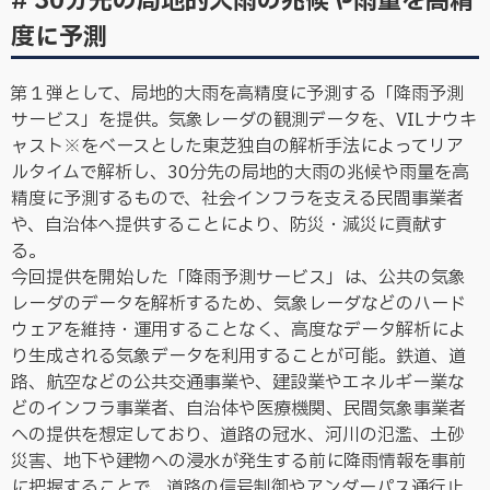
# 30分先の局地的大雨の兆候や雨量を高精
度に予測
第１弾として、局地的大雨を高精度に予測する「降雨予測
サービス」を提供。気象レーダの観測データを、VILナウキ
ャスト※をベースとした東芝独自の解析手法によってリア
ルタイムで解析し、30分先の局地的大雨の兆候や雨量を高
精度に予測するもので、社会インフラを支える民間事業者
や、自治体へ提供することにより、防災・減災に貢献す
る。
今回提供を開始した「降雨予測サービス」は、公共の気象
レーダのデータを解析するため、気象レーダなどのハード
ウェアを維持・運用することなく、高度なデータ解析によ
り生成される気象データを利用することが可能。鉄道、道
路、航空などの公共交通事業や、建設業やエネルギー業な
どのインフラ事業者、自治体や医療機関、民間気象事業者
への提供を想定しており、道路の冠水、河川の氾濫、土砂
災害、地下や建物への浸水が発生する前に降雨情報を事前
に把握することで、道路の信号制御やアンダーパス通行止