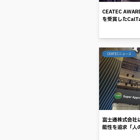
CEATEC AW
を受賞したCal
プラットフォーム
が困難な空間を
ル革命に光を照
CEATECニュース
富士通株式会社
能性を追求「人
マに「CEATEC