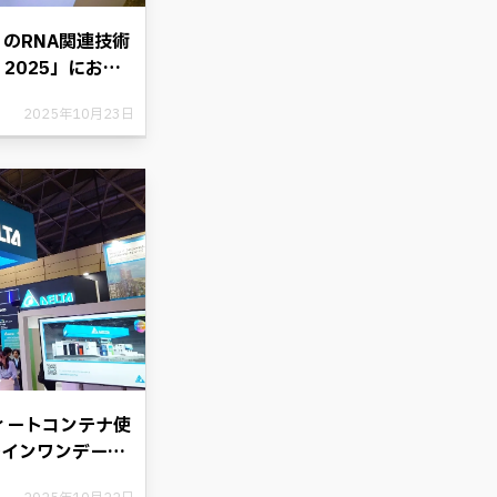
のRNA関連技術
 2025」におい
賞を受賞。花王、
2025年10月23日
RNAテクノロジ
。
ィートコンテナ使
ルインワンデータ
実物展示