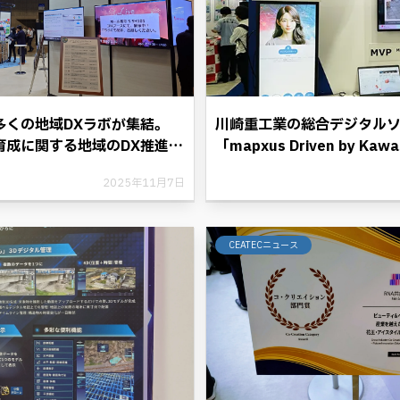
多くの地域DXラボが集結。
川崎重工業の総合デジタル
育成に関する地域のDX推進の
「mapxus Driven by Ka
た新たな価値の展開
2025年11月7日
CEATECニュース