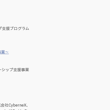
プ支援プログラム
。
事業～
ーシップ支援事業
会社CyberneX、