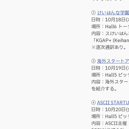
②
けいはんな学園
日時：10月18日(水) 
場所：Hall6 ト
内容：スけいはん
「KGAP+ (Keiha
※逐次通訳あり。
③
海外スタートア
日時：10月19日(木) 
場所：Hall5 ピ
内容：海外スター
を紹介する。
④
ASCII STAR
日時：10月20日(金) 
場所：Hall5 ピ
内容：ASCII主催