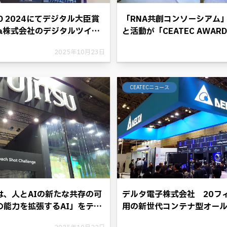
ARD 2024にてデジタル大臣賞
「RNA共創コンソーシアム」
Ta株式会社のデジタルツイン
と活動が「CEATEC AWARD
【TRANCITY】。点検など
てコ・クリエイション部門
2025年10月23日
3D化することにより、デジタ
アイスタイル、キリンが描く
らす。
ーと共に歩む将来への展望
CEATECニュース
は、人とAIの新たな共存の可
デルタ電子株式会社 20フ
の能力を拡張するAI」をテー
用の新世代コンテナ型オー
 2025」に出展。
センターソリューションを