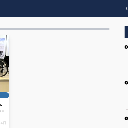
品、
ャパ
24日