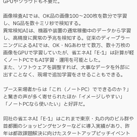
GPUやクラウドも不要だ。
画像検査AIでは、OK品の画像100～200枚を数分で学習
し、NG品を数十ミリ秒で検知する。
異常検知AIは、機器や装置の通常稼働中のデータから学習
し、高精度に異常の予兆を検知する。従来のディープラー
ニングによるAIでは、OK・NGあわせて数万、数十万枚の
画像をGPUで学習していたが、省エネAI「E-1」は計算が軽
くノートPCでもAI学習・運用を可能とした。
また、ソフトウェアを調整すれば、大事なデータを外部に
出すことなく、現場で追加学習をさせることもできる。
ブース来場者からは「これ（ノートPC）でできるのか？」
と驚きの声が多く寄せられたほか「イメージしやすい」
「ノートPCなら使いたい」と好評だ。
同社の省エネAI「E-1」はこれまで東京・丸の内のビル群や
首都圏のショッピングセンターなどに導入実績があり、昨
年は都政課題解決に向けたスタートアップピッチイベント