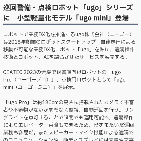
巡回警備・点検ロボット「ugo」シリーズ
に 小型軽量化モデル「ugo mini」登場
ロボットで業務DX化を推進するugo株式会社（ユーゴー）
は2018年創業のロボットスタートアップ。自律走行による
移動が可能な業務DX化ロボット「ugo」を軸に、遠隔操作
技術とロボット、AIを融合させたサービスを展開する。
CEATEC 2023の会場では警備向けロボットの「ugo
Pro（ユーゴープロ）」、点検用ロボットとして「ugo
mini（ユーゴーミニ）」を展示。
「ugo Pro」は約180cmの高さに搭載されたカメラで不審
者や不審物がないかを隈なく監視、自動巡回を行う。リン
グライトを点灯することで暗闇でも運用可能で、遠隔操作
によりエレベーター乗降もできるため、階をまたいだ巡回
業務も容易だ。またスピーカー・マイク機能による遠隔で
のコミュニケーションや、顔ディスプレイには表情や文字