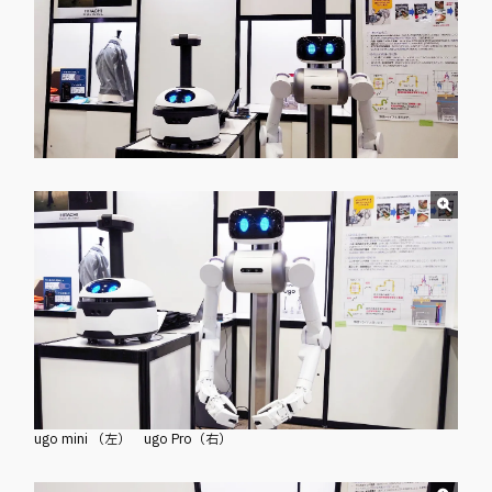
ugo mini （左） ugo Pro（右）